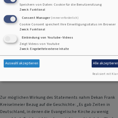
Speichern von Daten: Cookie für die Benutzersitzung
Zweck
:
Funktional
Consent Manager
(immer erforderlich)
Cookie Consent speichert Ihre Einwilligungsstatus im Browser
Zweck
:
Funktional
Einbindung von Youtube-Videos
Zeigt Videos von Youtube
Zweck
:
Eingebettete externe Inhalte
Auswahl akzeptieren
Alle akzeptiere
Bildrechte
Dekanat / iho
Realisiert mit Klar
Dekan Frank Kreiselmeier
Zur möglichen Wirkung des Statements nahm Dekan Frank
Kreiselmeier Bezug auf die Geschichte: „Es gab Zeiten in
Deutschland, in denen die Evangelische Kirche zu wenig