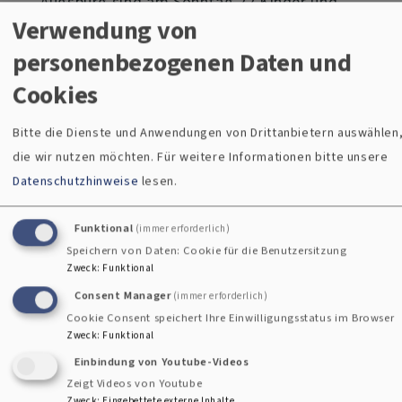
Augsburg sind am Sonntag 22 Kinder und
Verwendung von
zwei Erwachsene getauft worden. Rund um
den Kuhsee feierten die Täuflinge mit ihren
personenbezogenen Daten und
Familien, Paten und Freunden einen
Cookies
Gottesdienst. Die Familien konnten wählen,
ob die Taufe direkt im Wasser des Kuhsees
Bitte die Dienste und Anwendungen von Drittanbietern auswählen
oder am Ufer stattfinden sollte. Wer sich
die wir nutzen möchten.
Für weitere Informationen bitte unsere
für die Taufe im See entschied, wurde von
Datenschutzhinweise
lesen.
Pfarrerin Annika Henke oder Dekanin Doris
Sperber-Hartmann getauft. Pfarrer Thomas
Funktional
(immer erforderlich)
Schmeckenbecher und Pfarrerin Theresa
Speichern von Daten: Cookie für die Benutzersitzung
Geißler spendeten die Taufen am Ufer.
Zweck
:
Funktional
über
Weiterlesen
Consent Manager
(immer erforderlich)
Cookie Consent speichert Ihre Einwilligungsstatus im Browser
Kuhsee
Zweck
:
Funktional
wird
Einbindung von Youtube-Videos
zur
Zeigt Videos von Youtube
Zweck
:
Eingebettete externe Inhalte