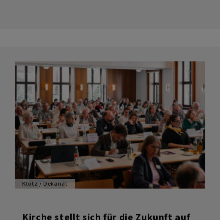
-
eine
Oase
zum
Aufatmen
und
Ausruhen
Klotz / Dekanat
Kirche stellt sich für die Zukunft auf