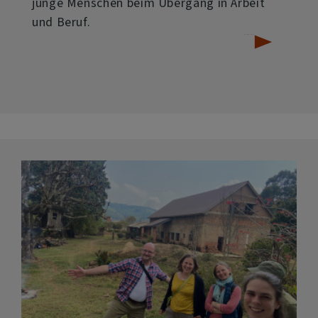
junge Menschen beim Übergang in Arbeit
und Beruf.
über
Weiterlesen
Diakonie
HandwerksBetriebe
|
Gütesiegel
würdigt
„Kompetenz,
Herz
und
Beharrlichkeit“