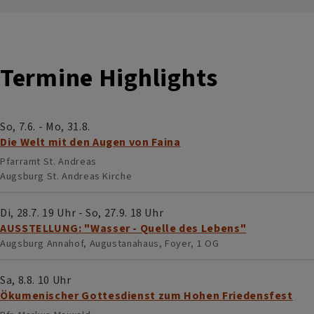
sich
für
die
Termine Highlights
Zukunft
auf
So, 7.6. - Mo, 31.8.
Die Welt mit den Augen von Faina
Pfarramt St. Andreas
Augsburg
St. Andreas Kirche
Di, 28.7. 19 Uhr - So, 27.9. 18 Uhr
AUSSTELLUNG: "Wasser - Quelle des Lebens"
Augsburg
Annahof, Augustanahaus, Foyer, 1 OG
Sa, 8.8. 10 Uhr
Ökumenischer Gottesdienst zum Hohen Friedensfest