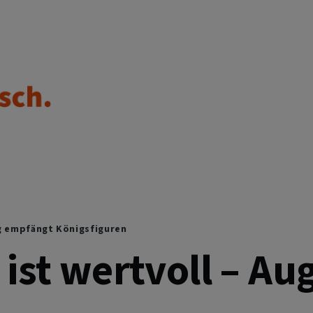
g empfängt Königsfiguren
ist wertvoll – A