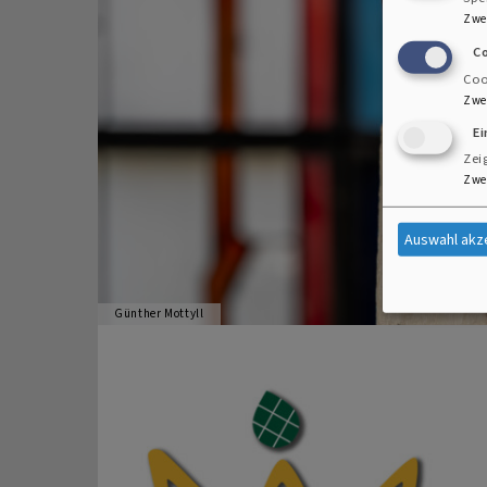
Zwe
C
Coo
Zwe
E
Zei
Zwe
Auswahl akz
Günther Mottyll