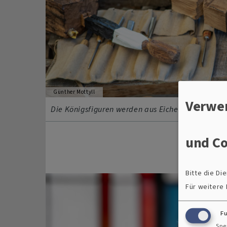
Günther Mottyll
Verwe
Die Königsfiguren werden aus Eichenholz hergeste
und Co
Bitte die D
Für weitere
F
Spe