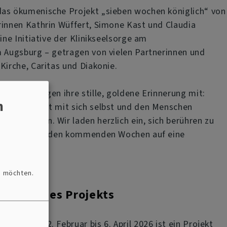
das ökumenische Projekt „sieben wochen königlich“ von
rinnen Kathrin Wüffert, Simone Kast und Claudia
eine Initiative der Klinikseelsorge am
m Augsburg – getragen von vielen Partnerinnen und
Kirche, Caritas und Diakonie.
ginnen bringen ihre stille, goldene Erinnerung mit:
n
und aufrecht mit sich selbst und den Menschen
r begegnen. Wir laden herzlich ein, sich berühren zu
en Figuren in den kommenden Wochen auf eine
 gehen.
n möchten.
artner des Projekts
ich vom 22. Februar bis 6. April 2026 ist ein Projekt