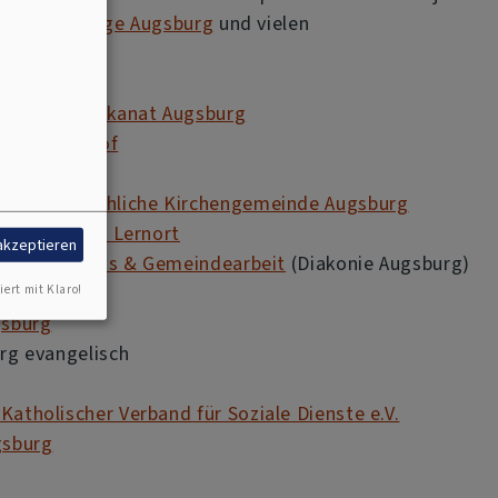
linikseelsorge Augsburg
und vielen
rn:
herisches Dekanat Augsburg
orum Annahof
tenseelsorge
bärdensprachliche Kirchengemeinde Augsburg
nerungs- und Lernort
 akzeptieren
rgliche Praxis & Gemeindearbeit
(Diakonie Augsburg)
iert mit Klaro!
gsburg
rg evangelisch
atholischer Verband für Soziale Dienste e.V.
gsburg