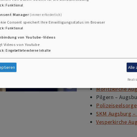
der
ökumenischen K
ck
:
Funktional
Kooperationspartne
onsent Manager
(immer erforderlich)
kie Consent speichert Ihre Einwilligungsstatus im Browser
ck
:
Funktional
Evangelisch-Lut
inbindung von Youtube-Videos
Evangelisches F
gt Videos von Youtube
Evangelische Al
ck
:
Eingebettete externe Inhalte
Evangelische Ge
Halle 116 – Erin
eptieren
Alle
Kurse für Seelso
Militärseelsorge
Realis
Moritzkirche Au
Pilgern – Augsbu
Polizeiseelsorge
SKM Augsburg – K
Vesperkirche Au