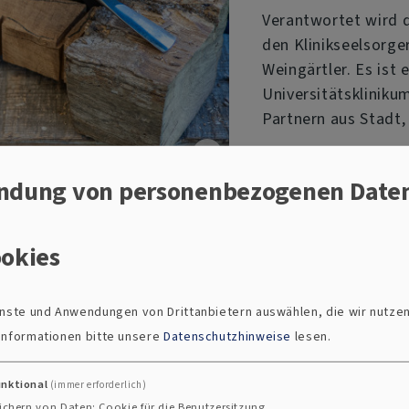
Verantwortet wird 
den Klinikseelsorge
Weingärtler. Es ist 
Universitätskliniku
Partnern aus Stadt, 
Die Könige und Köni
ndung von personenbezogenen Date
achtsam, würdevoll 
llt.
umzugehen, denen wi
lassen – und mit d
okies
besondere Reise zu
ienste und Anwendungen von Drittanbietern auswählen, die wir nutze
 Informationen bitte unsere
Datenschutzhinweise
lesen.
Kooperationsp
unktional
(immer erforderlich)
Sieben Wochen Königl
ichern von Daten: Cookie für die Benutzersitzung