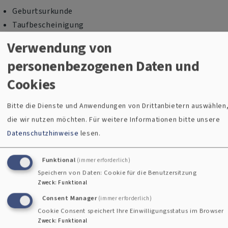
Geburtsurkunde
Taufbescheinigung
Konfirmationsbescheinigung
Verwendung von
personenbezogenen Daten und
mit. Spätestens vor dem Traugottesdienst benötigt Ihr
Pfarrer / Ihrer Pfarrerin Ihre
Cookies
Bitte die Dienste und Anwendungen von Drittanbietern auswählen
Heiratsurkunde
die wir nutzen möchten.
Für weitere Informationen bitte unsere
Datenschutzhinweise
lesen.
Denn für die Kirche ist die Heirat auf dem Standesamt auch
kirchenrechtlich verbindlich. Erst wenn ein Paar
Funktional
(immer erforderlich)
standesamtlich verheiratet ist, kann die kirchliche Trauung
Speichern von Daten: Cookie für die Benutzersitzung
gefeiert werden.
Zweck
:
Funktional
Consent Manager
(immer erforderlich)
Das Traubekenntnis
Cookie Consent speichert Ihre Einwilligungsstatus im Browser
Zweck
:
Funktional