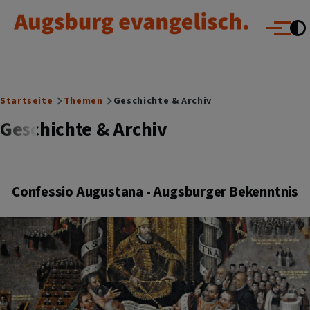
Augsburg evangelisch.
Direkt zum Inhalt
Menü
Breadcrumb
Startseite
Themen
Geschichte & Archiv
Geschichte & Archiv
Confessio Augustana - Augsburger Bekenntnis