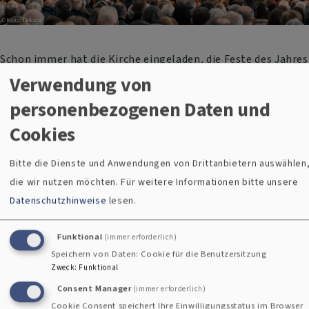
Schon immer hat die Kirche eingeladen, die Feste des Jahres
und des Lebens zu feiern. Vom Advent über Weihnachten,
Verwendung von
Passion und Ostern gestalten die Gemeinden vor Ort ihre
personenbezogenen Daten und
Gottesdienste und Feste
Cookies
Bitte die Dienste und Anwendungen von Drittanbietern auswählen
Evangelisch-Lutherisches Kirchenarchiv Augsburg
die wir nutzen möchten.
Für weitere Informationen bitte unsere
Datenschutzhinweise
lesen.
Funktional
(immer erforderlich)
Speichern von Daten: Cookie für die Benutzersitzung
Zweck
:
Funktional
Consent Manager
(immer erforderlich)
Cookie Consent speichert Ihre Einwilligungsstatus im Browser