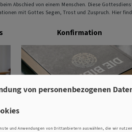
beim Abschied von einem Menschen. Diese Gottesdienst
ationen mit Gottes Segen, Trost und Zuspruch. Hier fin
s
Konfirmation
ndung von personenbezogenen Date
Taufe und Konfirmation gehören zusammen: I
dich
der Konfirmation bestätigen die Konfirmande
okies
die Taufe.
ienste und Anwendungen von Drittanbietern auswählen, die wir nutze