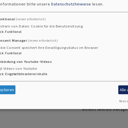
 Informationen bitte unsere
Datenschutzhinweise
lesen.
eidung
unktional
(immer erforderlich)
ichern von Daten: Cookie für die Benutzersitzung
ck
:
Funktional
onsent Manager
(immer erforderlich)
kie Consent speichert Ihre Einwilligungsstatus im Browser
ck
:
Funktional
inbindung von Youtube-Videos
gt Videos von Youtube
ck
:
Eingebettete externe Inhalte
eptieren
Alle
or Gott und der versammelten
Wir können uns dem 
bleiben will. Trotzdem
Erfahrung weiter, d
Realis
einem leeren Versp