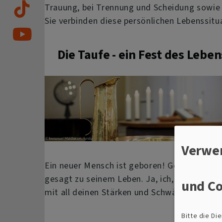
Trauung, bei Trennung und Scheidung sowie 
Sie verbinden diese persönlichen Lebenssitu
Die Taufe - ein Fest des Leben
Verwe
Ein neuer Mensch ist geboren! Gott hat Ja
gesagt zu seinem Leben. Ja, ich, Gott, liebe 
und Co
mit all deinen Stärken und Schwächen.
Bitte die D