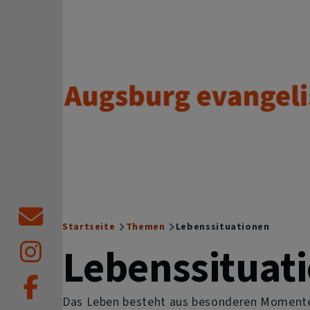
Direkt zum Inhalt
Augsburg evangelisch.
Startseite
Themen
Lebenssituationen
Breadcrumb
Lebenssituat
Das Leben besteht aus besonderen Momenten.