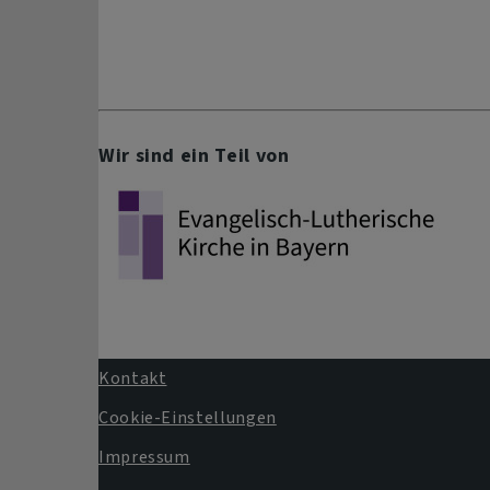
Wir sind ein Teil von
Kontakt
Fußbereichsmenü
Cookie-Einstellungen
Impressum