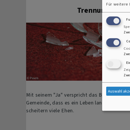
Für weitere
Trennung & Sch
F
Spe
Zwe
C
Coo
Zwe
E
Zei
Zwe
Auswahl akz
Mit seinem "Ja" verspricht das Brautpaar v
Gemeinde, dass es ein Leben lang zusammen
scheitern viele Ehen.