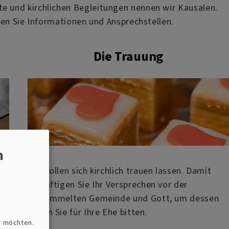
e und kirchlichen Begleitungen nennen wir Kausalen.
den Sie Informationen und Ansprechstellen.
Die Trauung
n
n
Sie wollen sich kirchlich trauen lassen. Damit
n
bekräftigen Sie Ihr Versprechen vor der
versammelten Gemeinde und Gott, um dessen
Segen Sie für Ihre Ehe bitten.
n möchten.